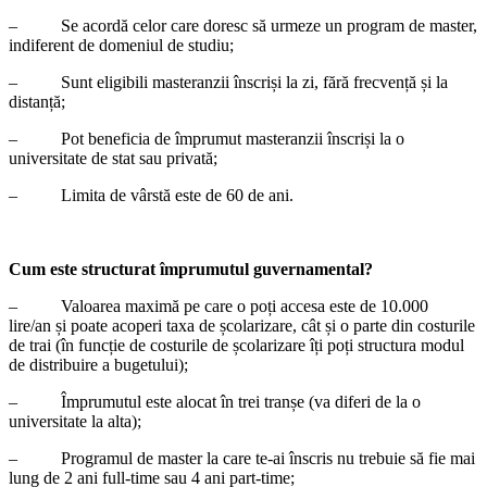
– Se acordă celor care doresc să urmeze un program de master,
indiferent de domeniul de studiu;
– Sunt eligibili masteranzii înscriși la zi, fără frecvență și la
distanță;
– Pot beneficia de împrumut masteranzii înscriși la o
universitate de stat sau privată;
– Limita de vârstă este de 60 de ani.
Cum este structurat împrumutul guvernamental?
– Valoarea maximă pe care o poți accesa este de 10.000
lire/an și poate acoperi taxa de școlarizare, cât și o parte din costurile
de trai (în funcție de costurile de școlarizare îți poți structura modul
de distribuire a bugetului);
– Împrumutul este alocat în trei tranșe (va diferi de la o
universitate la alta);
– Programul de master la care te-ai înscris nu trebuie să fie mai
lung de 2 ani full-time sau 4 ani part-time;