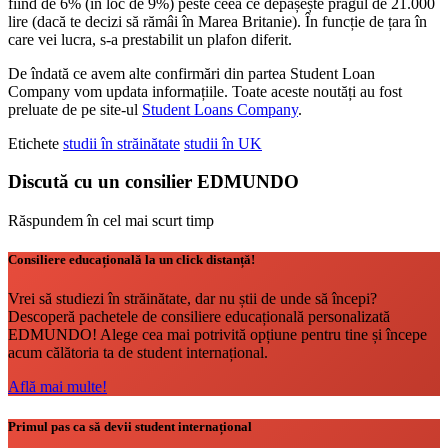
fiind de 6% (în loc de 9%) peste ceea ce depășește pragul de 21.000
lire (dacă te decizi să rămâi în Marea Britanie). În funcție de țara în
care vei lucra, s-a prestabilit un plafon diferit.
De îndată ce avem alte confirmări din partea Student Loan
Company vom updata informațiile. Toate aceste noutăți au fost
preluate de pe site-ul
Student Loans Company
.
Etichete
studii în străinătate
studii în UK
Discută cu un consilier EDMUNDO
Răspundem în cel mai scurt timp
Consiliere educațională la un click distanță!
Vrei să studiezi în străinătate, dar nu știi de unde să începi?
Descoperă pachetele de consiliere educațională personalizată
EDMUNDO! Alege cea mai potrivită opțiune pentru tine și începe
acum călătoria ta de student internațional.
Află mai multe!
Primul pas ca să devii student internațional