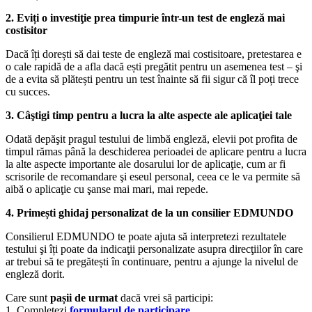
2. Eviți o investiţie prea timpurie într-un test de engleză mai
costisitor
Dacă îți dorești să dai teste de engleză mai costisitoare, pretestarea e
o cale rapidă de a afla dacă ești pregătit pentru un asemenea test – şi
de a evita să plătești pentru un test înainte să fii sigur că îl poți trece
cu succes.
3. Câştigi timp pentru a lucra la alte aspecte ale aplicaţiei tale
Odată depăşit pragul testului de limbă engleză, elevii pot profita de
timpul rămas până la deschiderea perioadei de aplicare pentru a lucra
la alte aspecte importante ale dosarului lor de aplicaţie, cum ar fi
scrisorile de recomandare şi eseul personal, ceea ce le va permite să
aibă o aplicaţie cu şanse mai mari, mai repede.
4. Primești ghidaj personalizat de la un consilier EDMUNDO
Consilierul EDMUNDO te poate ajuta să interpretezi rezultatele
testului şi îți poate da indicaţii personalizate asupra direcţiilor în care
ar trebui să te pregătești în continuare, pentru a ajunge la nivelul de
engleză dorit.
Care sunt
pașii de urmat
dacă vrei să participi:
1. Completezi
formularul de participare
.