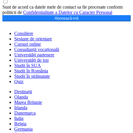
Sunt de acord ca datele mele de contact sa fie procesate conform
politicii de
Confidentialitate a Datelor cu Caracter Personal
Abonează-mă
Consiliere
Sesiune de orientare
Cursuri online
Consultanță vocațională
Universități partenere
Universități de top
Studii în SUA
Studii în România
Studii în străinatate
Quiz
Destinații
Olanda
Marea Britanie
Irlanda
Danemarca
Italia
Belgia
Germania