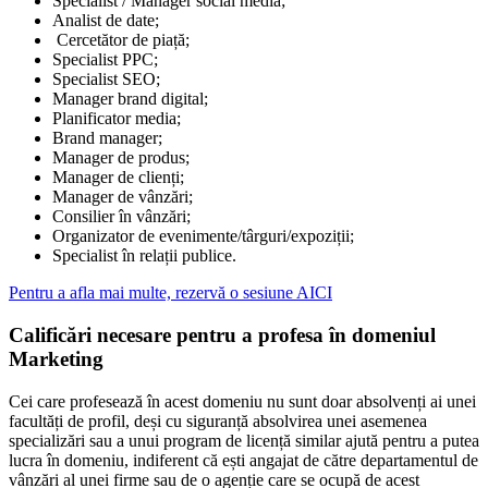
Specialist / Manager social media;
Analist de date;
Cercetător de piață;
Specialist PPC;
Specialist SEO;
Manager brand digital;
Planificator media;
Brand manager;
Manager de produs;
Manager de clienți;
Manager de vânzări;
Consilier în vânzări;
Organizator de evenimente/târguri/expoziții;
Specialist în relații publice.
Pentru a afla mai multe, rezervă o sesiune AICI
Calificări necesare pentru a profesa în domeniul
Marketing
Cei care profesează în acest domeniu nu sunt doar absolvenți ai unei
facultăți de profil, deși cu siguranță absolvirea unei asemenea
specializări sau a unui program de licență similar ajută pentru a putea
lucra în domeniu, indiferent că ești angajat de către departamentul de
vânzări al unei firme sau de o agenție care se ocupă de acest