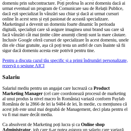
domeniu prin subcontractare. Poți profesa în acest domeniu dacă ai
urmat eventual un program de Comunicare sau de Relații Publice,
dacă ești specializat în vânzări sau chiar și dacă ai urmat cursuri
online în acest sens și ești pasionat de această specializare.
Marketingul a devenit un domeniu foarte dinamic în perioada
digitală, specialiști care să asigure imaginea unui brand sau care să
facă vânzări cât mai țintite către anumiți clienți sunt la mare căutare.
Inclusiv Google oferă cursuri de specializare în acest domeniu, unele
din ele chiar gratuite, așa că poți testa un astfel de curs înainte să fii
sigur dacă domeniu acesta este potrivit pentru tine.
Pentru a discuta cazul tău specific și a primi îndrumări personalizate,
rezervă o sesiune AICI
Salariu
Salariul mediu pentru un angajat care lucrează ca
Product
Marketing Manager
(cel care coordonează procesul de marketing
al unui produs la nivel macro în România) variază conform Paylab
România de la 2866 de lei la 9484 de lei, în medie, cu mențiunea că
acest job este unul mai degrabă de Management, deci plata pentru el
va fi mai mare decât media.
Ca absolvent de Marketing poți lucra și ca
Online shop
Administrator
, job care ți-ar putea asigura un salariu care variază