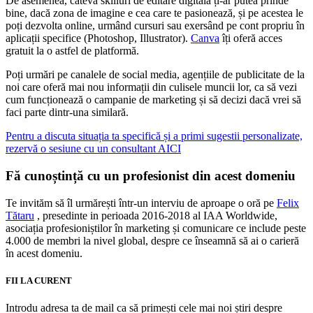
De asemenea, câteva skilluri de editare digitală ți-ar putea prinde
bine, dacă zona de imagine e cea care te pasionează, și pe acestea le
poți dezvolta online, urmând cursuri sau exersând pe cont propriu în
aplicații specifice (Photoshop, Illustrator).
Canva
îți oferă acces
gratuit la o astfel de platformă.
Poți urmări pe canalele de social media, agențiile de publicitate de la
noi care oferă mai nou informații din culisele muncii lor, ca să vezi
cum funcționează o campanie de marketing și să decizi dacă vrei să
faci parte dintr-una similară.
Pentru a discuta situația ta specifică și a primi sugestii personalizate,
rezervă o sesiune cu un consultant AICI
Fă cunoștință cu un profesionist din acest domeniu
Te invităm să îl urmărești într-un interviu de aproape o oră pe
Felix
Tătaru
, presedinte in perioada 2016-2018 al IAA Worldwide,
asociația profesioniștilor în marketing și comunicare ce include peste
4.000 de membri la nivel global, despre ce înseamnă să ai o carieră
în acest domeniu.
FII LA CURENT
Introdu adresa ta de mail ca să primești cele mai noi știri despre