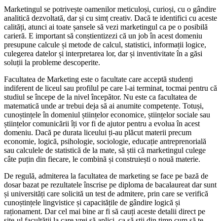
Marketingul se potrivește oamenilor meticuloși, curioși, cu o gândire
analitică dezvoltată, dar și cu simț creativ. Dacă te identifici cu aceste
calități, atunci ai toate șansele să vezi marketingul ca pe o posibilă
carieră. E important să conștientizezi că un job în acest domeniu
presupune calcule și metode de calcul, statistici, informații logice,
culegerea datelor și interpretarea lor, dar și inventivitate în a găsi
soluții la probleme descoperite.
Facultatea de Marketing este o facultate care acceptă studenți
indiferent de liceul sau profilul pe care l-ai terminat, tocmai pentru că
studiul se începe de la nivel începător. Nu este ca facultatea de
matematică unde ar trebui deja să ai anumite competențe. Totuși,
cunoștințele în domeniul științelor economice, științelor sociale sau
științelor comunicării îți vor fi de ajutor pentru a evolua în acest
domeniu. Dacă pe durata liceului ți-au plăcut materii precum
economie, logică, psihologie, sociologie, educație antreprenorială
sau calculele de statistică de la mate, să știi că marketingul culege
câte puțin din fiecare, le combină și construiești o nouă materie.
De regulă, admiterea la facultatea de marketing se face pe bază de
dosar bazat pe rezultatele înscrise pe diploma de bacalaureat dar sunt
și universități care solicită un test de admitere, prin care se verifică
cunoștințele lingvistice și capacitățile de gândire logică și
raționament. Dar cel mai bine ar fi să cauți aceste detalii direct pe
site-ul facultății la care vrei să aplici, ca să știi din timp cum să te