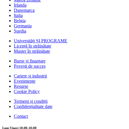
Irlanda
Danemarca
Italia
Belgia
Germania
Suedia
Universități ȘI PROGRAME
Licență în străinătate
Master în străinătate
Burse și finanțare
Povești de succes
Cariere și industrii
Evenimente
Resurse
Cookie Policy
Termeni și condiții
Confidențialitate date
Contact
Luni-Vineri 10:00-18:00