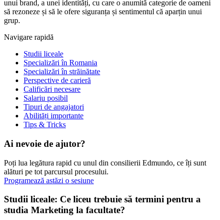
unui brand, a unei identități, cu care o anumită categorie de oameni
să rezoneze și să le ofere siguranța și sentimentul că aparțin unui
grup.
Navigare rapidă
Studii liceale
Specializări în Romania
Specializări în străinătate
Perspective de carieră
Calificări necesare
Salariu posibil
Tipuri de angajatori
Abilități importante
Tips & Tricks
Ai nevoie de ajutor?
Poți lua legătura rapid cu unul din consilierii Edmundo, ce îți sunt
alături pe tot parcursul procesului.
Programează astăzi o sesiune
Studii liceale: Ce liceu trebuie să termini pentru a
studia Marketing la facultate?