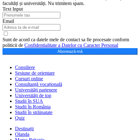
facultăți și universități. Nu trimitem spam.
Text Input
Email
Sunt de acord ca datele mele de contact sa fie procesate conform
politicii de
Confidentialitate a Datelor cu Caracter Personal
Abonează-mă
Consiliere
Sesiune de orientare
Cursuri online
Consultanță vocațională
Universități partenere
Universități de top
Studii în SUA
Studii în România
Studii în străinatate
Quiz
Destinații
Olanda
Marea Britanie