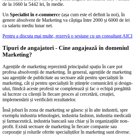
de la 1660 la 5442 lei, în medie.
Un
Specialist în e-commerc
e (așa cum este el definit la noi), în
genere absolvent de Marketing va câștiga între 2000 și 6000 de lei
ca salariu mediu lunar net.
Pentru a discuta mai multe, rezervă o sesiune cu un consultant AICI
Tipuri de angajatori - Cine angajează în domeniul
Marketing?
Agențiile de marketing reprezintă principalul spațiu în care pot
profesa absolvenții de marketing. În general, agențiile de marketing
sau agențiile de publicitate au sectoare atât pentru specialiștii în
marketing, cât și pentru specialiștii în științele comunicării și design-
ului, fiindcă aceste profesii se completează și fac o echipă pregătită
să lucreze cu clienții în fiecare proces al cercetării, creației,
implementării și verificării rezultatelor.
Însă joburi în zona de marketing se găsesc și în alte industrii, spre
exemplu industria tehnologiei, industria fashion, industria medicală
și farmaceutică, industria bancară sau chiar și în organizațiile non-
profit. Există sectoare de marketing în fiecare companie sau
corporație și rolurile oferite specialiștilor în marketing sunt diverse.