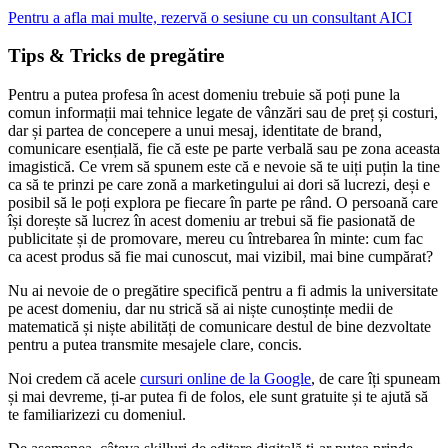
Pentru a afla mai multe, rezervă o sesiune cu un consultant AICI
Tips & Tricks de pregătire
Pentru a putea profesa în acest domeniu trebuie să poți pune la
comun informații mai tehnice legate de vânzări sau de preț și costuri,
dar și partea de concepere a unui mesaj, identitate de brand,
comunicare esențială, fie că este pe parte verbală sau pe zona aceasta
imagistică. Ce vrem să spunem este că e nevoie să te uiți puțin la tine
ca să te prinzi pe care zonă a marketingului ai dori să lucrezi, deși e
posibil să le poți explora pe fiecare în parte pe rând. O persoană care
își dorește să lucrez în acest domeniu ar trebui să fie pasionată de
publicitate și de promovare, mereu cu întrebarea în minte: cum fac
ca acest produs să fie mai cunoscut, mai vizibil, mai bine cumpărat?
Nu ai nevoie de o pregătire specifică pentru a fi admis la universitate
pe acest domeniu, dar nu strică să ai niște cunoștințe medii de
matematică și niște abilități de comunicare destul de bine dezvoltate
pentru a putea transmite mesajele clare, concis.
Noi credem că acele
cursuri online de la Google
, de care îți spuneam
și mai devreme, ți-ar putea fi de folos, ele sunt gratuite și te ajută să
te familiarizezi cu domeniul.