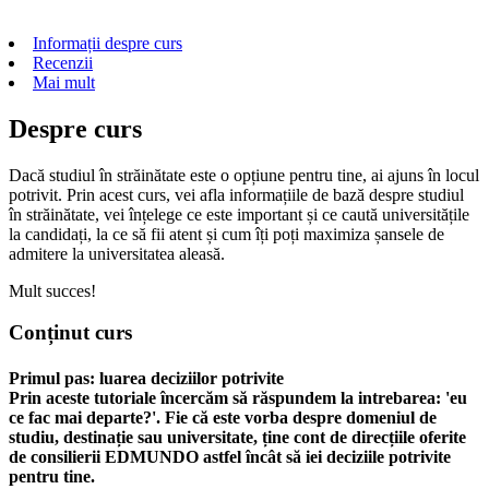
Informații despre curs
Recenzii
Mai mult
Despre curs
Dacă studiul în străinătate este o opțiune pentru tine, ai ajuns în locul
potrivit. Prin acest curs, vei afla informațiile de bază despre studiul
în străinătate, vei înțelege ce este important și ce caută universitățile
la candidați, la ce să fii atent și cum îți poți maximiza șansele de
admitere la universitatea aleasă.
Mult succes!
Conținut curs
Primul pas: luarea deciziilor potrivite
Prin aceste tutoriale încercăm să răspundem la intrebarea: 'eu
ce fac mai departe?'. Fie că este vorba despre domeniul de
studiu, destinație sau universitate, ține cont de direcțiile oferite
de consilierii EDMUNDO astfel încât să iei deciziile potrivite
pentru tine.