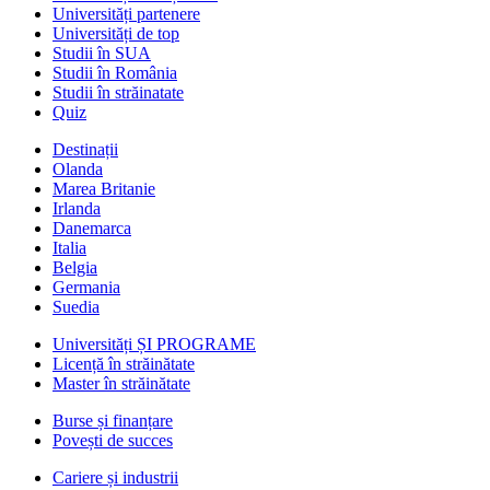
Universități partenere
Universități de top
Studii în SUA
Studii în România
Studii în străinatate
Quiz
Destinații
Olanda
Marea Britanie
Irlanda
Danemarca
Italia
Belgia
Germania
Suedia
Universități ȘI PROGRAME
Licență în străinătate
Master în străinătate
Burse și finanțare
Povești de succes
Cariere și industrii