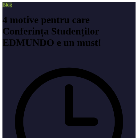
Blog
4 motive pentru care
Conferința Studenților
EDMUNDO e un must!