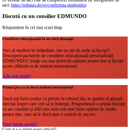
aici:
https://edmun.do/ro/conferinta-studentilor
Discută cu un consilier EDMUNDO
Răspundem în cel mai scurt timp
Consiliere educațională la un click distanță!
Vrei să studiezi în străinătate, dar nu știi de unde să începi?
Descoperă pachetele de consiliere educațională personalizată
EDMUNDO! Alege cea mai potrivită opțiune pentru tine și începe
acum călătoria ta de student internațional.
Află mai multe!
Primul pas ca să devii student internațional
Dacă ești încă confuz cu privire la viitorul tău, te ajutăm să găsești
direcția înspre care vrei să te îndrepți. Programează o primă discuție
cu un consilier și află care sunt cele mai bune opțiuni de studiu
pentru tine, care să te ducă spre o carieră de succes.
Your future awaits!
Cum ți s-a părut acest articol?