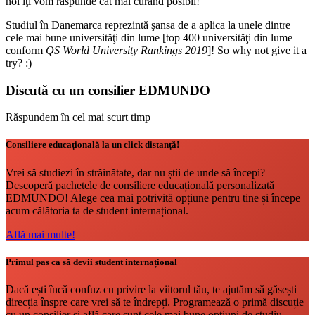
noi îţi vom răspunde cât mai curând posibil!
Studiul în Danemarca reprezintă şansa de a aplica la unele dintre
cele mai bune universităţi din lume [top 400 universităţi din lume
conform
QS World University Rankings 2019
]! So why not give it a
try? :)
Discută cu un consilier EDMUNDO
Răspundem în cel mai scurt timp
Consiliere educațională la un click distanță!
Vrei să studiezi în străinătate, dar nu știi de unde să începi?
Descoperă pachetele de consiliere educațională personalizată
EDMUNDO! Alege cea mai potrivită opțiune pentru tine și începe
acum călătoria ta de student internațional.
Află mai multe!
Primul pas ca să devii student internațional
Dacă ești încă confuz cu privire la viitorul tău, te ajutăm să găsești
direcția înspre care vrei să te îndrepți. Programează o primă discuție
cu un consilier și află care sunt cele mai bune opțiuni de studiu