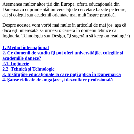
Asemenea multor altor țări din Europa, oferta educaţională din
Danemarca cuprinde atât universități de cercetare bazate pe teorie,
cât și colegii sau academii orientate mai mult înspre practică.
Despre acestea vom vorbi mai multe în articolul de mai jos, aşa că
dacă eşti interesat/ă să urmezi o carieră în domenii tehnice ca
Ingineria, Tehnologia sau Design, îţi sugerăm să keep on reading! :)
1. Mediul internaţional
2.
Ce domenii de studiu îţi pot oferi universităţile, colegiile şi
academiile daneze?
2.1. Inginerie
2.2. Tehnică şi Tehnologie
3. Instituţiile educaţionale la care poţi aplica în Danemarca
4. Şanse ridicate de angajare şi dezvoltare profesională