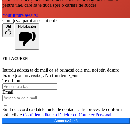
pentru tine, care să te ducă spre o carieră de succes.
Your future awaits!
Cum ți s-a părut acest articol?
Util
Nefolositor
FII LA CURENT
Introdu adresa ta de mail ca să primești cele mai noi știri despre
facultăți și universități. Nu trimitem spam.
Text Input
Email
Sunt de acord ca datele mele de contact sa fie procesate conform
politicii de
Confidentialitate a Datelor cu Caracter Personal
Abonează-mă