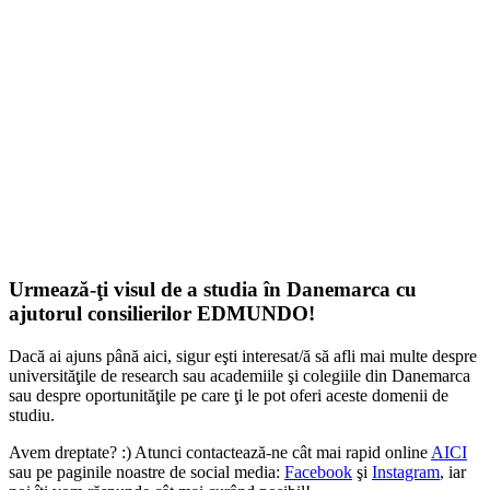
Urmează-ţi visul de a studia în Danemarca cu
ajutorul consilierilor EDMUNDO!
Dacă ai ajuns până aici, sigur eşti interesat/ă să afli mai multe despre
universităţile de research sau academiile şi colegiile din Danemarca
sau despre oportunităţile pe care ţi le pot oferi aceste domenii de
studiu.
Avem dreptate? :) Atunci contactează-ne cât mai rapid online
AICI
sau pe paginile noastre de social media:
Facebook
şi
Instagram
, iar