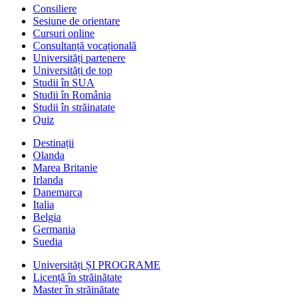
Consiliere
Sesiune de orientare
Cursuri online
Consultanță vocațională
Universități partenere
Universități de top
Studii în SUA
Studii în România
Studii în străinatate
Quiz
Destinații
Olanda
Marea Britanie
Irlanda
Danemarca
Italia
Belgia
Germania
Suedia
Universități ȘI PROGRAME
Licență în străinătate
Master în străinătate