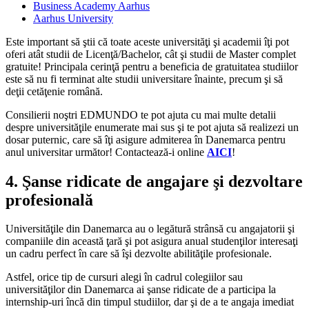
Business Academy Aarhus
Aarhus University
Este important să ştii că toate aceste universităţi şi academii îţi pot
oferi atât studii de Licenţă/Bachelor, cât şi studii de Master complet
gratuite! Principala cerinţă pentru a beneficia de gratuitatea studiilor
este să nu fi terminat alte studii universitare înainte, precum şi să
deţii cetăţenie română.
Consilierii noştri EDMUNDO te pot ajuta cu mai multe detalii
despre universităţile enumerate mai sus şi te pot ajuta să realizezi un
dosar puternic, care să îţi asigure admiterea în Danemarca pentru
anul universitar următor! Contactează-i online
AICI
!
4. Şanse ridicate de angajare şi dezvoltare
profesională
Universităţile din Danemarca au o legătură strânsă cu angajatorii şi
companiile din această ţară şi pot asigura anual studenţilor interesaţi
un cadru perfect în care să îşi dezvolte abilităţile profesionale.
Astfel, orice tip de cursuri alegi în cadrul colegiilor sau
universităţilor din Danemarca ai şanse ridicate de a participa la
internship-uri încă din timpul studiilor, dar şi de a te angaja imediat