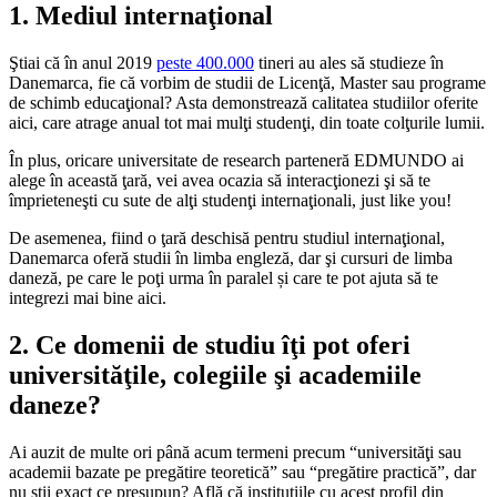
1. Mediul internaţional
Ştiai că în anul 2019
peste 400.000
tineri au ales să studieze în
Danemarca, fie că vorbim de studii de Licenţă, Master sau programe
de schimb educaţional? Asta demonstrează calitatea studiilor oferite
aici, care atrage anual tot mai mulţi studenţi, din toate colţurile lumii.
În plus, oricare universitate de research parteneră EDMUNDO ai
alege în această ţară, vei avea ocazia să interacţionezi şi să te
împrieteneşti cu sute de alţi studenţi internaţionali, just like you!
De asemenea, fiind o ţară deschisă pentru studiul internaţional,
Danemarca oferă studii în limba engleză, dar şi cursuri de limba
daneză, pe care le poţi urma în paralel și care te pot ajuta să te
integrezi mai bine aici.
2. Ce domenii de studiu îţi pot oferi
universităţile, colegiile şi academiile
daneze?
Ai auzit de multe ori până acum termeni precum “universităţi sau
academii bazate pe pregătire teoretică” sau “pregătire practică”, dar
nu ştii exact ce presupun? Află că instituţiile cu acest profil din