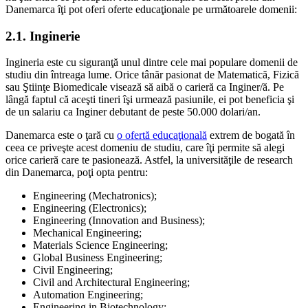
Danemarca îţi pot oferi oferte educaţionale pe următoarele domenii:
2.1. Inginerie
Ingineria este cu siguranţă unul dintre cele mai populare domenii de
studiu din întreaga lume. Orice tânăr pasionat de Matematică, Fizică
sau Ştiinţe Biomedicale visează să aibă o carieră ca Inginer/ă. Pe
lângă faptul că aceşti tineri îşi urmează pasiunile, ei pot beneficia şi
de un salariu ca Inginer debutant de peste 50.000 dolari/an.
Danemarca este o ţară cu
o ofertă educaţională
extrem de bogată în
ceea ce priveşte acest domeniu de studiu, care îţi permite să alegi
orice carieră care te pasionează. Astfel, la universităţile de research
din Danemarca, poţi opta pentru:
Engineering (Mechatronics);
Engineering (Electronics);
Engineering (Innovation and Business);
Mechanical Engineering;
Materials Science Engineering;
Global Business Engineering;
Civil Engineering;
Civil and Architectural Engineering;
Automation Engineering;
Engineering in Biotechnology;