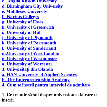
c. Anglia Ruskin University
d. Birmingham City University
e. Middlesex University
f. Navitas Colleges
g. University of Essex
h. University of Greenwich
i. University of Hull
j. University of Plymouth
k. University of Portsmouth
l. University of Sunderland
m.University of West London
n. University of Westminster
o. University of Worcester
3. Universităţi din Olanda
a. HAN University of Applied Sciences
b. The Entrepreneurship Academy
4. Cum te înscrii pentru interviul de admitere
1.
Ce trebuie să știi despre universitatea la care te
înscrii