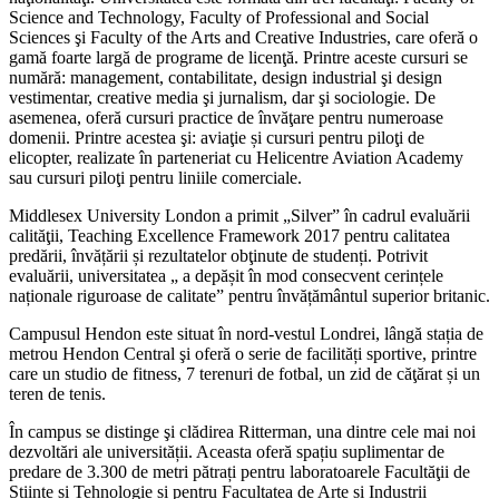
Science and Technology, Faculty of Professional and Social
Sciences şi Faculty of the Arts and Creative Industries, care oferă o
gamă foarte largă de programe de licenţă. Printre aceste cursuri se
numără: management, contabilitate, design industrial şi design
vestimentar, creative media şi jurnalism, dar şi sociologie. De
asemenea, oferă cursuri practice de învăţare pentru numeroase
domenii. Printre acestea şi: aviaţie și cursuri pentru piloţi de
elicopter, realizate în parteneriat cu Helicentre Aviation Academy
sau cursuri piloţi pentru liniile comerciale.
Middlesex University London a primit „Silver” în cadrul evaluării
calităţii, Teaching Excellence Framework 2017 pentru calitatea
predării, învățării și rezultatelor obţinute de studenți. Potrivit
evaluării, universitatea „ a depășit în mod consecvent cerințele
naționale riguroase de calitate” pentru învățământul superior britanic.
Campusul Hendon este situat în nord-vestul Londrei, lângă stația de
metrou Hendon Central şi oferă o serie de facilități sportive, printre
care un studio de fitness, 7 terenuri de fotbal, un zid de căţărat și un
teren de tenis.
În campus se distinge şi clădirea Ritterman, una dintre cele mai noi
dezvoltări ale universității. Aceasta oferă spațiu suplimentar de
predare de 3.300 de metri pătrați pentru laboratoarele Facultăţii de
Științe și Tehnologie și pentru Facultatea de Arte și Industrii