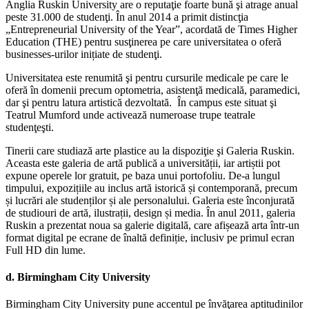
Anglia Ruskin University are o reputaţie foarte bună şi atrage anual
peste 31.000 de studenţi. În anul 2014 a primit distincţia
„Entrepreneurial University of the Year”, acordată de Times Higher
Education (THE) pentru susţinerea pe care universitatea o oferă
businesses-urilor inițiate de studenţi.
Universitatea este renumită şi pentru cursurile medicale pe care le
oferă în domenii precum optometria, asistenţă medicală, paramedici,
dar şi pentru latura artistică dezvoltată. În campus este situat şi
Teatrul Mumford unde activează numeroase trupe teatrale
studenţeşti.
Tinerii care studiază arte plastice au la dispoziţie şi Galeria Ruskin.
Aceasta este galeria de artă publică a universității, iar artiștii pot
expune operele lor gratuit, pe baza unui portofoliu. De-a lungul
timpului, expozițiile au inclus artă istorică și contemporană, precum
și lucrări ale studenților și ale personalului. Galeria este înconjurată
de studiouri de artă, ilustrații, design și media. În anul 2011, galeria
Ruskin a prezentat noua sa galerie digitală, care afișează arta într-un
format digital pe ecrane de înaltă definiție, inclusiv pe primul ecran
Full HD din lume.
d.
Birmingham City University
Birmingham City University pune accentul pe învăţarea aptitudinilor