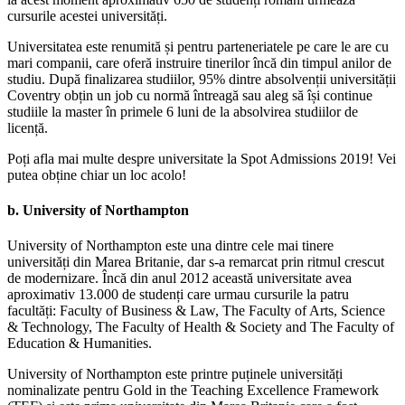
cursurile acestei universități.
Universitatea este renumită și pentru parteneriatele pe care le are cu
mari companii, care oferă instruire tinerilor încă din timpul anilor de
studiu. După finalizarea studiilor, 95% dintre absolvenții universității
Coventry obțin un job cu normă întreagă sau aleg să își continue
studiile la master în primele 6 luni de la absolvirea studiilor de
licență.
Poți afla mai multe despre universitate la Spot Admissions 2019! Vei
putea obține chiar un loc acolo!
b.
University of Northampton
University of Northampton este una dintre cele mai tinere
universități din Marea Britanie, dar s-a remarcat prin ritmul crescut
de modernizare. Încă din anul 2012 această universitate avea
aproximativ 13.000 de studenți care urmau cursurile la patru
facultăți: Faculty of Business & Law, The Faculty of Arts, Science
& Technology, The Faculty of Health & Society and The Faculty of
Education & Humanities.
University of Northampton este printre puținele universități
nominalizate pentru Gold in the Teaching Excellence Framework