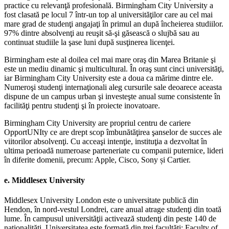
practice cu relevanţă profesională. Birmingham City University a
fost clasată pe locul 7 într-un top al universităţilor care au cel mai
mare grad de studenţi angajaţi în primul an după încheierea studiilor.
97% dintre absolvenţi au reuşit să-şi găsească o slujbă sau au
continuat studiile la şase luni după susţinerea licenţei.
Birmingham este al doilea cel mai mare oraş din Marea Britanie şi
este un mediu dinamic şi multicultural. În oraş sunt cinci universităţi,
iar Birmingham City University este a doua ca mărime dintre ele.
Numeroşi studenţi internaţionali aleg cursurile sale deoarece aceasta
dispune de un campus urban şi investeşte anual sume consistente în
facilităţi pentru studenţi şi în proiecte inovatoare.
Birmingham City University are propriul centru de cariere
OpportUNIty ce are drept scop îmbunătăţirea şanselor de succes ale
viitorilor absolvenţi. Cu acceaşi intenţie, instituţia a dezvoltat în
ultima perioadă numeroase parteneriate cu companii puternice, lideri
în diferite domenii, precum: Apple, Cisco, Sony și Cartier.
e.
Middlesex University
Middlesex University London este o universitate publică din
Hendon, în nord-vestul Londrei, care anual atrage studenţi din toată
lume. În campusul universităţii activează studenţi din peste 140 de
naţionalităţi. Universitatea este formată din trei facultăţi: Faculty of