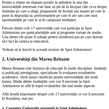
Pentru a obține un răspuns pozitiv la admitere la una din
universitățile interesate este bine să știi de la început câte ceva despre
instituția pe care o alegi, programele de licență sau master pe care le
pune la dispoziția ta, performanțele pe care le are sau care sunt
oportunitățile pe care le ai în campusul instituției.
Fiecare dintre cele 17 universități care vor participa la Spot
Admissions are particularitățile sale și programe variate de studiu.
Una dintre ele poate fi soluția pentru următorul pas pe care dorești
să-l faci în cariera ta educativă.
Trebuie să te înscrii la această sesiune de Spot Admissions!
2.
Universităţi din Marea Britanie
Marea Britanie este furnizor de educație în multe discipline. Instituții
și publicații prestigioase, specializate în evaluarea rezultatelor
academice, oferă anual clasificări pentru universitățile din toată
lumea. Multe dintre instituțiile care vor fi prezente la Spot
Admissions se află în topul evaluărilor din mai multe aspecte.
Află detalii importante despre cele 17 universități ce vor fi prezente
în România, mai jos:
a. Coventry University
prezentă la Spot Admissions