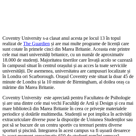
Coventry University s-a clasat anul acesta pe locul 13 în topul
realizat de
The Guardien
și are mai multe programe de licență care
sunt cotate în primele cinci din Marea Britanie. Aceasta este printre
cele mai mari universități britanice, cu un număr de aproximativ
18.000 de studenți. Majoritatea tinerilor care învață acolo se cazează
în campusul situat în centrul orașului și au acces la toate serviciile
universității. De asemenea, universitatea are campusuri localizate și
în Londra ori Scarborough. Orașul Coventry este situat la doar 45 de
minute de Londra și la 10 minute de Birmingham, al doilea oraș ca
mărime din Marea Britanie.
Coventry University este apreciată pentru Facultatea de Psihologie
și are una dintre cele mai vechi Facultăți de Artă și Design și cea mai
mare bibliotecă din Marea Britanie în ceea ce privește materialele
periodice și dotările multimedia. Studenții se pot implica în activități
extracuriculare diverse puse la dispoziție de Uniunea Studenților sau
pot să se bucure de un centru sportiv cu terenuri pentru diverse
sporturi și piscină. Integrarea în acest campus va fi ușoară deoarece
la acest moment aproximativ 650 de studenți români urmează