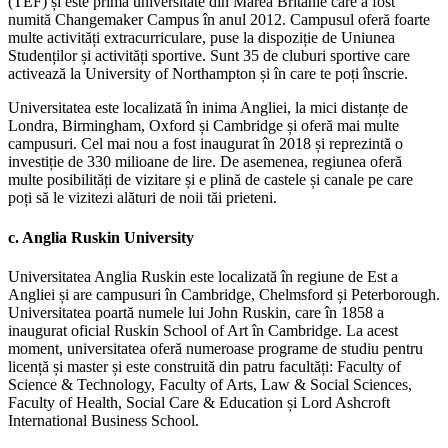
(TEF) și este prima universitate din Marea Britanie care a fost
numită Changemaker Campus în anul 2012. Campusul oferă foarte
multe activități extracurriculare, puse la dispoziție de Uniunea
Studenților și activități sportive. Sunt 35 de cluburi sportive care
activează la University of Northampton și în care te poți înscrie.
Universitatea este localizată în inima Angliei, la mici distanțe de
Londra, Birmingham, Oxford și Cambridge și oferă mai multe
campusuri. Cel mai nou a fost inaugurat în 2018 și reprezintă o
investiție de 330 milioane de lire. De asemenea, regiunea oferă
multe posibilități de vizitare și e plină de castele și canale pe care
poți să le vizitezi alături de noii tăi prieteni.
c.
Anglia Ruskin University
Universitatea Anglia Ruskin este localizată în regiune de Est a
Angliei și are campusuri în Cambridge, Chelmsford și Peterborough.
Universitatea poartă numele lui John Ruskin, care în 1858 a
inaugurat oficial Ruskin School of Art în Cambridge. La acest
moment, universitatea oferă numeroase programe de studiu pentru
licență și master și este construită din patru facultăți: Faculty of
Science & Technology, Faculty of Arts, Law & Social Sciences,
Faculty of Health, Social Care & Education și Lord Ashcroft
International Business School.