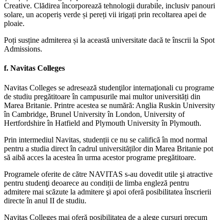
Creative. Clădirea încorporează tehnologii durabile, inclusiv panouri
solare, un acoperiș verde și pereți vii irigați prin recoltarea apei de
ploaie.
Poți susține admiterea și la această universitate dacă te înscrii la Spot
Admissions.
f.
Navitas Colleges
Navitas Colleges se adresează studenţilor internaţionali cu programe
de studiu pregătitoare în campusurile mai multor universități din
Marea Britanie. Printre acestea se numără: Anglia Ruskin University
în Cambridge, Brunel University în London, University of
Hertfordshire în Hatfield and Plymouth University în Plymouth.
Prin intermediul Navitas, studenții ce nu se califică în mod normal
pentru a studia direct în cadrul universităților din Marea Britanie pot
să aibă acces la acestea în urma acestor programe pregătitoare.
Programele oferite de către NAVITAS s-au dovedit utile şi atractive
pentru studenţi deoarece au condiții de limba engleză pentru
admitere mai scăzute la admitere şi apoi oferă posibilitatea înscrierii
directe în anul II de studiu.
Navitas Colleges mai oferă posibilitatea de a alege cursuri precum