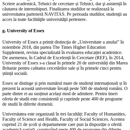
Scriere academică, Tehnici de cercetare și Tehnici, dar şi asistență în
căutarea de internshipuri. Finalizarea studiilor se realizează la
universitatea parteneră NAVITAS. Pe perioada studiilor, studenţii au
acces la toate facilităţile universităţii pertenere.
g.
University of Essex
University of Essex a primit distincţia de „Universitate a anului” în
noiembrie 2018, din partea The Times Higher Education
Supplement, revista specializată în evaluarea educației academice.
De asemenea, în Cadrul de Excelență în Cercetare (REF), în 2014,
University of Essex s-a clasat în primele 20 de universități din Marea
Britanie pentru calitatea cercetărilor sale și în primele cinci pentru
știință socială.
Essex se distinge și prin numărul mare de studenți internaționali și în
prezent la această universitate învață peste 500 de studenți români. O
parte dintre ei au susținut același mod de admitere. Pentru tineri
oferta de studii este consistentă și cuprinde peste 400 de programe
de studii în diferite domenii.
Universitatea este organizată în trei facultăți: Faculty of Humanities,
Faculty of Science and Health, Faculty of Social Sciences. Acestea
cuprind 21 de școli și departamente care pun la dispoziție o ofertă
academică variată, cuprinzând peste 400 de programe din diferite