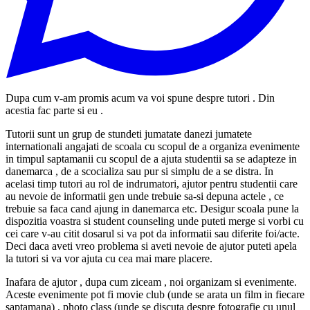
Dupa cum v-am promis acum va voi spune despre tutori . Din
acestia fac parte si eu .
Tutorii sunt un grup de stundeti jumatate danezi jumatete
internationali angajati de scoala cu scopul de a organiza evenimente
in timpul saptamanii cu scopul de a ajuta studentii sa se adapteze in
danemarca , de a scocializa sau pur si simplu de a se distra.
In
acelasi timp tutori au rol de indrumatori, ajutor pentru studentii care
au nevoie de informatii gen unde trebuie sa-si depuna actele , ce
trebuie sa faca cand ajung in danemarca etc. Desigur scoala pune la
dispozitia voastra si student counseling unde puteti merge si vorbi cu
cei care v-au citit dosarul si va pot da informatii sau diferite foi/acte.
Deci daca aveti vreo problema si aveti nevoie de ajutor puteti apela
la tutori si va vor ajuta cu cea mai mare placere.
Inafara de ajutor , dupa cum ziceam , noi organizam si evenimente.
Aceste evenimente pot fi movie club (unde se arata un film in fiecare
saptamana) , photo class (unde se discuta despre fotografie cu unul