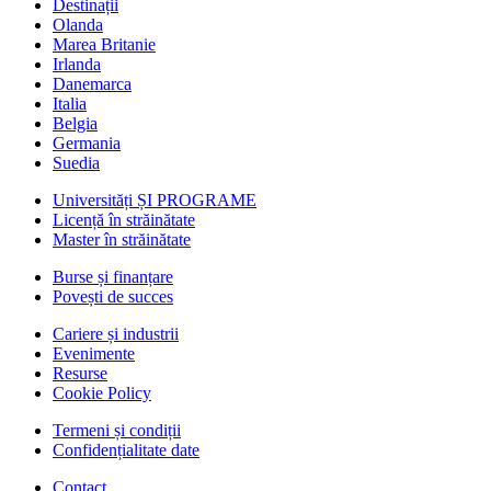
Destinații
Olanda
Marea Britanie
Irlanda
Danemarca
Italia
Belgia
Germania
Suedia
Universități ȘI PROGRAME
Licență în străinătate
Master în străinătate
Burse și finanțare
Povești de succes
Cariere și industrii
Evenimente
Resurse
Cookie Policy
Termeni și condiții
Confidențialitate date
Contact