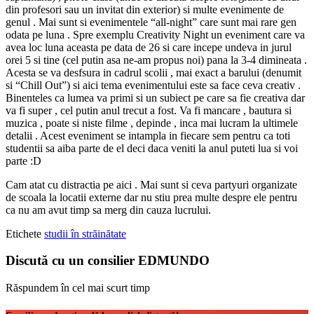
din profesori sau un invitat din exterior) si multe evenimente de
genul . Mai sunt si evenimentele “all-night” care sunt mai rare gen
odata pe luna . Spre exemplu Creativity Night un eveniment care va
avea loc luna aceasta pe data de 26 si care incepe undeva in jurul
orei 5 si tine (cel putin asa ne-am propus noi) pana la 3-4 dimineata .
Acesta se va desfsura in cadrul scolii , mai exact a barului (denumit
si “Chill Out”) si aici tema evenimentului este sa face ceva creativ .
Binenteles ca lumea va primi si un subiect pe care sa fie creativa dar
va fi super , cel putin anul trecut a fost. Va fi mancare , bautura si
muzica , poate si niste filme , depinde , inca mai lucram la ultimele
detalii . Acest eveniment se intampla in fiecare sem pentru ca toti
studentii sa aiba parte de el deci daca veniti la anul puteti lua si voi
parte :D
Cam atat cu distractia pe aici . Mai sunt si ceva partyuri organizate
de scoala la locatii externe dar nu stiu prea multe despre ele pentru
ca nu am avut timp sa merg din cauza lucrului.
Etichete
studii în străinătate
Discută cu un consilier EDMUNDO
Răspundem în cel mai scurt timp