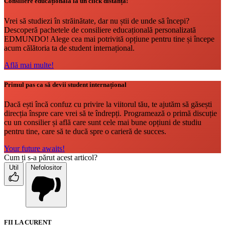
Consiliere educațională la un click distanță!
Vrei să studiezi în străinătate, dar nu știi de unde să începi?
Descoperă pachetele de consiliere educațională personalizată
EDMUNDO! Alege cea mai potrivită opțiune pentru tine și începe
acum călătoria ta de student internațional.
Află mai multe!
Primul pas ca să devii student internațional
Dacă ești încă confuz cu privire la viitorul tău, te ajutăm să găsești
direcția înspre care vrei să te îndrepți. Programează o primă discuție
cu un consilier și află care sunt cele mai bune opțiuni de studiu
pentru tine, care să te ducă spre o carieră de succes.
Your future awaits!
Cum ți s-a părut acest articol?
Util
Nefolositor
FII LA CURENT