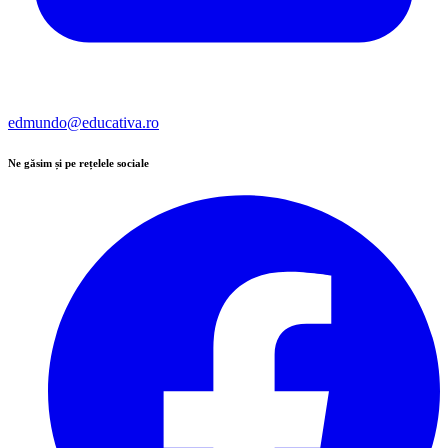
edmundo@educativa.ro
Ne găsim și pe rețelele sociale