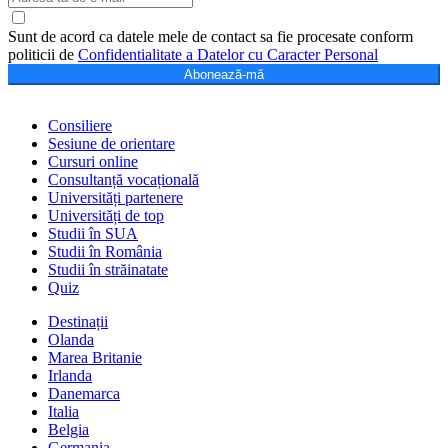
Sunt de acord ca datele mele de contact sa fie procesate conform
politicii de
Confidentialitate a Datelor cu Caracter Personal
Abonează-mă
Consiliere
Sesiune de orientare
Cursuri online
Consultanță vocațională
Universități partenere
Universități de top
Studii în SUA
Studii în România
Studii în străinatate
Quiz
Destinații
Olanda
Marea Britanie
Irlanda
Danemarca
Italia
Belgia
Germania