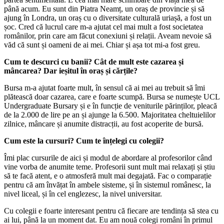
până acum. Eu sunt din Piatra Neamț, un oraș de provincie și să
ajung în Londra, un oraș cu o diversitate culturală uriașă, a fost un
șoc. Cred că lucrul care m-a ajutat cel mai mult a fost societatea
românilor, prin care am făcut conexiuni și relații. Aveam nevoie să
văd că sunt și oameni de ai mei. Chiar și așa tot mi-a fost greu.
Cum te descurci cu banii? Cât de mult este cazarea și
mâncarea? Dar ieșitul în oraș și cărțile?
Bursa m-a ajutat foarte mult, în sensul că ai mei au trebuit să îmi
plătească doar cazarea, care e foarte scumpă. Bursa se numește UCL
Undergraduate Bursary și e în funcție de veniturile părinților, pleacă
de la 2.000 de lire pe an și ajunge la 6.500. Majoritatea cheltuielilor
zilnice, mâncare și anumite distracții, au fost acoperite de bursă.
Cum este la cursuri? Cum te înțelegi cu colegii?
Îmi plac cursurile de aici și modul de abordare al profesorilor când
vine vorba de anumite teme. Profesorii sunt mult mai relaxați și știu
să te facă atent, e o atmosferă mult mai degajată. Fac o comparație
pentru că am învățat în ambele sisteme, și în sistemul românesc, la
nivel liceal, și în cel englezesc, la nivel universitar.
Cu colegii e foarte interesant pentru că fiecare are tendința să stea cu
ai lui, până la un moment dat. Eu am nouă colegi români în primul