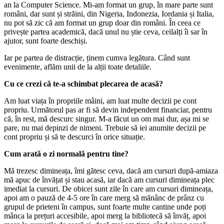
an la Computer Science. Mi-am format un grup, în mare parte sunt
români, dar sunt și străini, din Nigeria, Indonezia, Iordania și Italia,
nu pot să zic că am format un grup doar din români. În ceea ce
privește partea academică, dacă unul nu știe ceva, ceilalți îi sar în
ajutor, sunt foarte deschiși.
Iar pe partea de distracție, ținem cumva legătura. Când sunt
evenimente, aflăm unii de la alții toate detaliile.
Cu ce crezi că te-a schimbat plecarea de acasă?
Am luat viața în propriile mâini, am luat multe decizii pe cont
propriu. Următorul pas ar fi să devin independent financiar, pentru
că, în rest, mă descurc singur. M-a făcut un om mai dur, așa mi se
pare, nu mai depinzi de nimeni. Trebuie să iei anumite decizii pe
cont propriu și să te descurci în orice situație.
Cum arată o zi normală pentru tine?
Mă trezesc dimineața, îmi gătesc ceva, dacă am cursuri după-amiaza
mă apuc de învățat și stau acasă, iar dacă am cursuri dimineața plec
imediat la cursuri. De obicei sunt zile în care am cursuri dimineața,
apoi am o pauză de 4-5 ore în care merg să mănânc de prânz cu
grupul de prieteni în campus, sunt foarte multe cantine unde poți
mânca la prețuri accesibile, apoi merg la bibliotecă să învăț, apoi