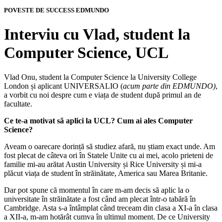
POVESTE DE SUCCESS
EDMUNDO
Interviu cu Vlad, student la
Computer Science, UCL
Vlad Onu, student la Computer Science la University College
London și aplicant UNIVERSALIO (
acum parte din EDMUNDO)
,
a vorbit cu noi despre cum e viața de student după primul an de
facultate.
Ce te-a motivat să aplici la UCL? Cum ai ales Computer
Science?
Aveam o oarecare dorință să studiez afară, nu știam exact unde. Am
fost plecat de câteva ori în Statele Unite cu ai mei, acolo prieteni de
familie mi-au arătat Austin University și Rice University și mi-a
plăcut viața de student în străinătate, America sau Marea Britanie.
Dar pot spune că momentul în care m-am decis să aplic la o
universitate în străinătate a fost când am plecat într-o tabără în
Cambridge. Asta s-a întâmplat când treceam din clasa a XI-a în clasa
a XII-a, m-am hotărât cumva în ultimul moment. De ce University