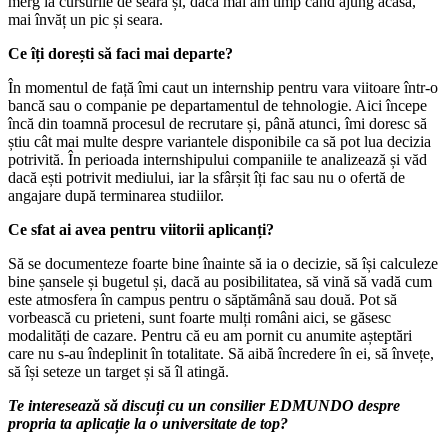
merg la cursurile de seară și, dacă mai am timp când ajung acasă,
mai învăț un pic și seara.
Ce îți dorești să faci mai departe?
În momentul de față îmi caut un internship pentru vara viitoare într-o
bancă sau o companie pe departamentul de tehnologie. Aici începe
încă din toamnă procesul de recrutare și, până atunci, îmi doresc să
știu cât mai multe despre variantele disponibile ca să pot lua decizia
potrivită. În perioada internshipului companiile te analizează și văd
dacă ești potrivit mediului, iar la sfârșit îți fac sau nu o ofertă de
angajare după terminarea studiilor.
Ce sfat ai avea pentru viitorii aplicanți?
Să se documenteze foarte bine înainte să ia o decizie, să își calculeze
bine șansele și bugetul și, dacă au posibilitatea, să vină să vadă cum
este atmosfera în campus pentru o săptămână sau două. Pot să
vorbească cu prieteni, sunt foarte mulți români aici, se găsesc
modalități de cazare. Pentru că eu am pornit cu anumite așteptări
care nu s-au îndeplinit în totalitate. Să aibă încredere în ei, să învețe,
să își seteze un target și să îl atingă.
Te interesează să discuți cu un consilier EDMUNDO despre
propria ta aplicație la o universitate de top?