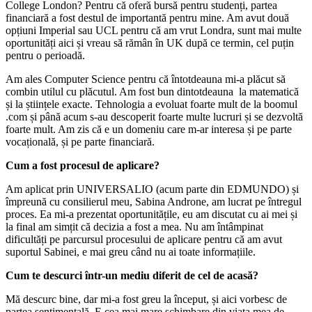
College London? Pentru că oferă bursă pentru studenți, partea
financiară a fost destul de importantă pentru mine. Am avut două
opțiuni Imperial sau UCL pentru că am vrut Londra, sunt mai multe
oportunități aici și vreau să rămân în UK după ce termin, cel puțin
pentru o perioadă.
Am ales Computer Science pentru că întotdeauna mi-a plăcut să
combin utilul cu plăcutul. Am fost bun dintotdeauna la matematică
și la științele exacte. Tehnologia a evoluat foarte mult de la boomul
.com și până acum s-au descoperit foarte multe lucruri și se dezvoltă
foarte mult. Am zis că e un domeniu care m-ar interesa și pe parte
vocațională, și pe parte financiară.
Cum a fost procesul de aplicare?
Am aplicat prin UNIVERSALIO (acum parte din EDMUNDO) și
împreună cu consilierul meu, Sabina Androne, am lucrat pe întregul
proces. Ea mi-a prezentat oportunitățile, eu am discutat cu ai mei și
la final am simțit că decizia a fost a mea. Nu am întâmpinat
dificultăți pe parcursul procesului de aplicare pentru că am avut
suportul Sabinei, e mai greu când nu ai toate informațiile.
Cum te descurci într-un mediu diferit de cel de acasă?
Mă descurc bine, dar mi-a fost greu la început, și aici vorbesc de
partea sentimentală. E cea mai mare schimbare din viața mea de