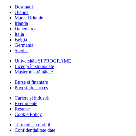
Destinații
Olanda
Marea Britanie
Irlanda
Danemarca
Italia
Belgia
Germania
Suedia
Universități ȘI PROGRAME
Licență în străinătate
Master în străinătate
Burse și finanțare
Povești de succes
Cariere și industrii
Evenimente
Resurse
Cookie Policy
Termeni și condiții
Confidențialitate date