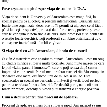
timp.
Povestește-ne un pic despre viața de student la UvA.
Viața de student la University of Amsterdam este magnifică, în
special pentru că ai colegi și prieteni internaționali. Cursurile sunt
foarte bine organizate, deoarece nu îți permit să uiți ceea ce ai făcut
până la lecția respectivă, prin a-ți da diferite teme, proiecte și teste
care te vor ajuta la notă finală de curs. Între profesori și studenți este
o relație foarte deschisă. Toți profesorii sunt bine organizați și cu o
cunoaștere foarte bună a limbii engleze.
Și viața de zi cu zi în Amsterdam, dincolo de cursuri?
O zi în Amsterdam este absolut minunată. Amsterdamul este un oraș
cu clădiri mirifice și foarte multe biciclete. Sunt multe muzee pe care
le poți vizita, parcuri frumoase în care te poți relaxa după cursuri
împreună cu prietenii. Parcul meu preferat este cel din Museumplein
deoarece este mare, ești înconjurat de muzee și un lac. Este
spectaculos în special pe perioada primăverii și verii, locul perfect
pentru a te relaxa într-o zi însorită. Pe de altă parte, oamenii sunt
foarte primitori, deschiși și veseli și îți transmit o energie pozitivă.
Cum a decurs pentru tine procesul de aplicare?
Procesul de aplicare a mers bine și foarte rapid. Am început să îmi