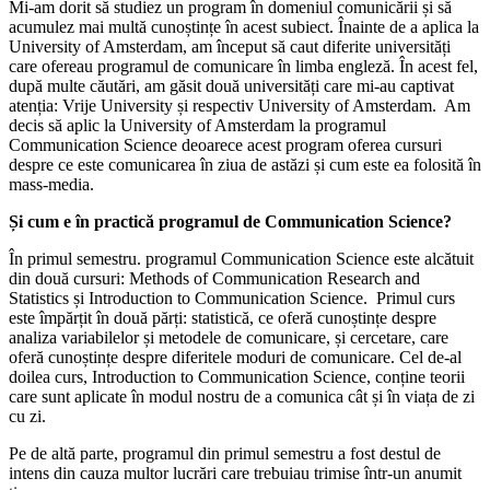
Mi-am dorit să studiez un program în domeniul comunicării și să
acumulez mai multă cunoștințe în acest subiect. Înainte de a aplica la
University of Amsterdam, am început să caut diferite universități
care ofereau programul de comunicare în limba engleză. În acest fel,
după multe căutări, am găsit două universități care mi-au captivat
atenția: Vrije University și respectiv University of Amsterdam. Am
decis să aplic la University of Amsterdam la programul
Communication Science deoarece acest program oferea cursuri
despre ce este comunicarea în ziua de astăzi și cum este ea folosită în
mass-media.
Și cum e în practică programul de Communication Science?
În primul semestru. programul Communication Science este alcătuit
din două cursuri: Methods of Communication Research and
Statistics și Introduction to Communication Science. Primul curs
este împărțit în două părți: statistică, ce oferă cunoștințe despre
analiza variabilelor și metodele de comunicare, și cercetare, care
oferă cunoștințe despre diferitele moduri de comunicare. Cel de-al
doilea curs, Introduction to Communication Science, conține teorii
care sunt aplicate în modul nostru de a comunica cât și în viața de zi
cu zi.
Pe de altă parte, programul din primul semestru a fost destul de
intens din cauza multor lucrări care trebuiau trimise într-un anumit