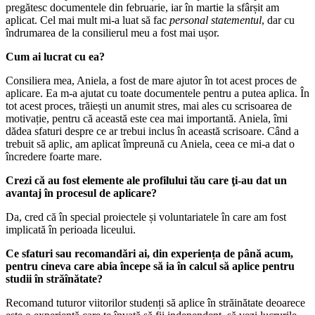
pregătesc documentele din februarie, iar în martie la sfârșit am
aplicat. Cel mai mult mi-a luat să fac
personal statementul
, dar cu
îndrumarea de la consilierul meu a fost mai ușor.
Cum ai lucrat cu ea?
Consiliera mea, Aniela, a fost de mare ajutor în tot acest proces de
aplicare. Ea m-a ajutat cu toate documentele pentru a putea aplica. În
tot acest proces, trăiești un anumit stres, mai ales cu scrisoarea de
motivație, pentru că această este cea mai importantă. Aniela, îmi
dădea sfaturi despre ce ar trebui inclus în această scrisoare. Când a
trebuit să aplic, am aplicat împreună cu Aniela, ceea ce mi-a dat o
încredere foarte mare.
Crezi că au fost elemente ale profilului tău care ţi-au dat un
avantaj în procesul de aplicare?
Da, cred că în special proiectele și voluntariatele în care am fost
implicată în perioada liceului.
Ce sfaturi sau recomandări ai, din experiența de până acum,
pentru cineva care abia începe să ia în calcul să aplice pentru
studii în străînătate?
Recomand tuturor viitorilor studenți să aplice în străinătate deoarece