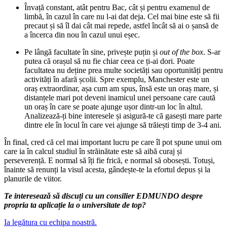
Învață constant, atât pentru Bac, cât și pentru examenul de
limbă, în cazul în care nu l-ai dat deja. Cel mai bine este să fii
precaut și să îl dai cât mai repede, astfel încât să ai o șansă de
a încerca din nou în cazul unui eșec.
Pe lângă facultate în sine, privește puțin și
out of the box
. S-ar
putea că orașul să nu fie chiar ceea ce ți-ai dori. Poate
facultatea nu deține prea multe societăți sau oportunități pentru
activități în afară școlii. Spre exemplu, Manchester este un
oraș extraordinar, așa cum am spus, însă este un oraș mare, și
distanțele mari pot deveni inamicul unei persoane care caută
un oraș în care se poate ajunge ușor dintr-un loc în altul.
Analizează-ți bine interesele și asigură-te că gasești mare parte
dintre ele în locul în care vei ajunge să trăiești timp de 3-4 ani.
În final, cred că cel mai important lucru pe care îl pot spune unui om
care ia în calcul studiul în străinătate este să aibă curaj și
perseverență. E normal să îți fie frică, e normal să obosești. Totuși,
înainte să renunți la visul acesta, gândește-te la efortul depus și la
planurile de viitor.
Te interesează să discuți cu un consilier EDMUNDO despre
propria ta aplicație la o universitate de top?
Ia legătura cu echipa noastră.