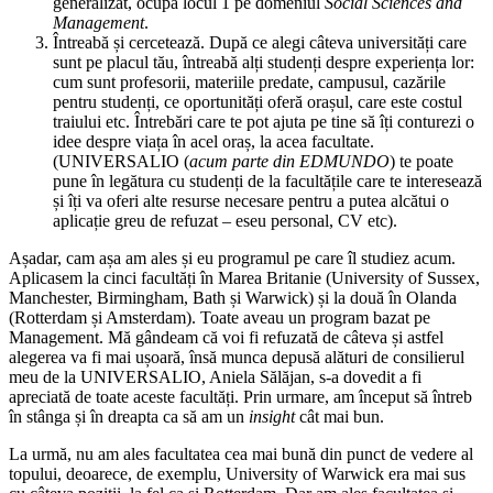
generalizat, ocupă locul 1 pe domeniul
Social Sciences and
Management
.
Întreabă și cercetează. După ce alegi câteva universități care
sunt pe placul tău, întreabă alți studenți despre experiența lor:
cum sunt profesorii, materiile predate, campusul, cazările
pentru studenți, ce oportunități oferă orașul, care este costul
traiului etc. Întrebări care te pot ajuta pe tine să îți conturezi o
idee despre viața în acel oraș, la acea facultate.
(UNIVERSALIO (
acum parte din EDMUNDO
) te poate
pune în legătura cu studenți de la facultățile care te interesează
și îți va oferi alte resurse necesare pentru a putea alcătui o
aplicație greu de refuzat – eseu personal, CV etc).
Așadar, cam așa am ales și eu programul pe care îl studiez acum.
Aplicasem la cinci facultăți în Marea Britanie (University of Sussex,
Manchester, Birmingham, Bath și Warwick) și la două în Olanda
(Rotterdam și Amsterdam). Toate aveau un program bazat pe
Management. Mă gândeam că voi fi refuzată de câteva și astfel
alegerea va fi mai ușoară, însă munca depusă alături de consilierul
meu de la UNIVERSALIO, Aniela Sălăjan, s-a dovedit a fi
apreciată de toate aceste facultăți. Prin urmare, am început să întreb
în stânga și în dreapta ca să am un
insight
cât mai bun.
La urmă, nu am ales facultatea cea mai bună din punct de vedere al
topului, deoarece, de exemplu, University of Warwick era mai sus