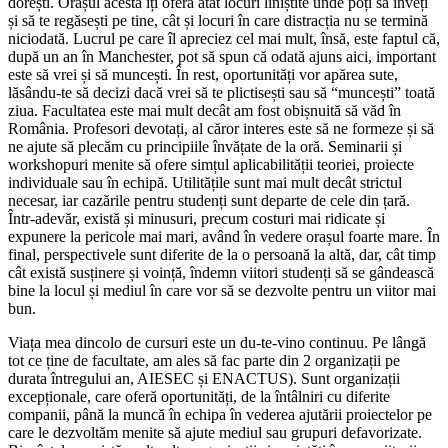
dorești. Orașul acesta îți oferă atât locuri liniștite unde poți să înveți
și să te regăsești pe tine, cât și locuri în care distracția nu se termină
niciodată. Lucrul pe care îl apreciez cel mai mult, însă, este faptul că,
după un an în Manchester, pot să spun că odată ajuns aici, important
este să vrei și să muncești. În rest, oportunități vor apărea sute,
lăsându-te să decizi dacă vrei să te plictisești sau să “muncești” toată
ziua. Facultatea este mai mult decât am fost obișnuită să văd în
România. Profesori devotați, al căror interes este să ne formeze și să
ne ajute să plecăm cu principiile învățate de la oră. Seminarii și
workshopuri menite să ofere simțul aplicabilității teoriei, proiecte
individuale sau în echipă. Utilitățile sunt mai mult decât strictul
necesar, iar cazările pentru studenți sunt departe de cele din țară.
Într-adevăr, există și minusuri, precum costuri mai ridicate și
expunere la pericole mai mari, având în vedere orașul foarte mare. În
final, perspectivele sunt diferite de la o persoană la altă, dar, cât timp
cât există susținere și voință, îndemn viitori studenți să se gândească
bine la locul și mediul în care vor să se dezvolte pentru un viitor mai
bun.
Viața mea dincolo de cursuri este un du-te-vino continuu. Pe lângă
tot ce ține de facultate, am ales să fac parte din 2 organizații pe
durata întregului an, AIESEC și ENACTUS). Sunt organizații
excepționale, care oferă oportunități, de la întâlniri cu diferite
companii, până la muncă în echipa în vederea ajutării proiectelor pe
care le dezvoltăm menite să ajute mediul sau grupuri defavorizate.