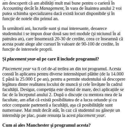
am descoperit că am abilități mult mai bune pentru o carieră în
Accounting
decât în
Management
, în vara de înaintea anului 2 voi
putea schimba specializarea dacă există locuri disponibile și în
funcție de notele din primul an.
În următorii ani, lucrurile sunt și mai interesante, deoarece
studentului i se impun doar două sau trei module (și niciunul în al
patrulea an), care însumează 20-30 de credite, ceea ce înseamnă că
acesta poate alege alte cursuri în valoare de 90-100 de credite, în
funcție de interesele proprii.
Și
placement year
-ul pe care îl include programul?
Placement year
va fi cel de-al treilea an din tot programul. Acesta
constă în aplicarea pentru diverse internshipuri plătite (de la 14.000
£ până la 25.000 £ pe an), pentru a permite studentului să descopere
legătura dintre realitatea locului de muncă și cele învățate în cadrul
facultății. Desigur, competiția este destul de mare, deci aplicațiile se
fac de la începutul anului 2. După o discuție cu mentora mea de la
facultate, am aflat că există posibilitatea de a lucra oriunde și cu
orice companie parteneră a facultății, așa că posibilitățile sunt
numeroase. Mai mult decât atât, în caz că studentul nu găsește un
internship pe plac, poate renunța la acest
placement year
.
Cum ai ales Manchester şi programul acesta?