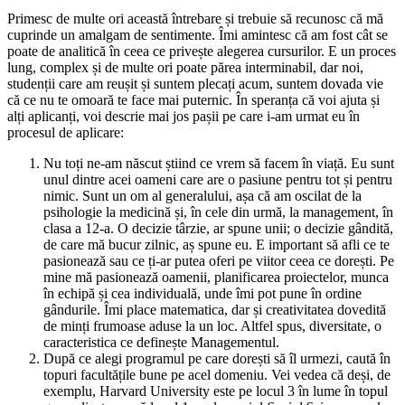
Primesc de multe ori această întrebare și trebuie să recunosc că mă
cuprinde un amalgam de sentimente. Îmi amintesc că am fost cât se
poate de analitică în ceea ce privește alegerea cursurilor. E un proces
lung, complex și de multe ori poate părea interminabil, dar noi,
studenții care am reușit și suntem plecați acum, suntem dovada vie
că ce nu te omoară te face mai puternic. În speranța că voi ajuta și
alți aplicanți, voi descrie mai jos pașii pe care i-am urmat eu în
procesul de aplicare:
Nu toți ne-am născut știind ce vrem să facem în viață. Eu sunt
unul dintre acei oameni care are o pasiune pentru tot și pentru
nimic. Sunt un om al generalului, așa că am oscilat de la
psihologie la medicină și, în cele din urmă, la management, în
clasa a 12-a. O decizie târzie, ar spune unii; o decizie gândită,
de care mă bucur zilnic, aș spune eu. E important să afli ce te
pasionează sau ce ți-ar putea oferi pe viitor ceea ce dorești. Pe
mine mă pasionează oamenii, planificarea proiectelor, munca
în echipă și cea individuală, unde îmi pot pune în ordine
gândurile. Îmi place matematica, dar și creativitatea dovedită
de minți frumoase aduse la un loc. Altfel spus, diversitate, o
caracteristica ce definește Managementul.
După ce alegi programul pe care dorești să îl urmezi, caută în
topuri facultățile bune pe acel domeniu. Vei vedea că deși, de
exemplu, Harvard University este pe locul 3 în lume în topul