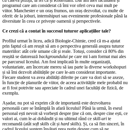
cu câteva poziții, la fel ca și Rotterdam. Dar am ales facultatea și
programul care am considerat că îmi vor oferi ceva mai mult pe
viitor. Manchester e un oraș frumos, un oraș dezvoltat, cu multe de
oferit: de la joburi, internshipuri sau evenimente profesionale până la
diversitate în ceea ce privește oamenii și perspectivele.
Ce crezi că a contat în succesul tuturor aplicațiilor tale?
Profilul urmat în liceu, adică Biologie-Chimie, cred că m-a ajutat
prin faptul că am reușit să am o perspectiva generală asupra tuturor
materiilor: atât cele umane cât și reale. Totuși, consider că 80% din
reușită se datorează
backgroundului
pe care mi l-am format mai ales
pe parcursul liceului. Am fost implicată în multe organizații,
voluntariate, am încercate mereu să iau parte la diverse workshopuri
și să îmi dezvolt abilitățile pe care le-am considerat importante.
Fiecare student va avea abilități diferite pe care va dori să se axeze,
în funcție de planurile de viitor, de aceea activitățile mele probabil nu
ar fi fost potrivite sau apreciate în cadrul unei facultăți de fizică, de
exemplu.
Așadar, nu pot să exprim cât de importantă este dezvoltarea
personală care se întâmplă în afară liceului! Până la urmă, în eseul
personal ești nevoit să vorbești despre ține că om, despre cine ești, ce
valori ai, cum le-ai dobândit și nu ultimul rând ce
skill-uri
te
recomandă (atât
soft skills
cât și
hard skills
). Și, ca să fim sinceri, în
cadrul liceului suntem învățați prea puțin despre cum să ne