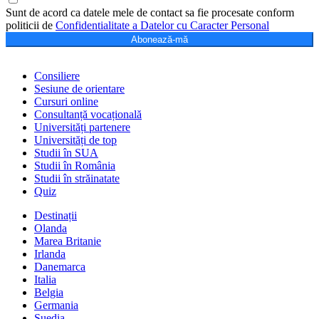
Sunt de acord ca datele mele de contact sa fie procesate conform
politicii de
Confidentialitate a Datelor cu Caracter Personal
Abonează-mă
Consiliere
Sesiune de orientare
Cursuri online
Consultanță vocațională
Universități partenere
Universități de top
Studii în SUA
Studii în România
Studii în străinatate
Quiz
Destinații
Olanda
Marea Britanie
Irlanda
Danemarca
Italia
Belgia
Germania
Suedia