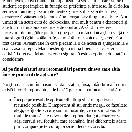
Bineînțeles, există multe alte organizații și societăți în care viitorii
studenți se pot implică în funcție de preferințe și interese. În al doilea
semestru, am reușit să implementez și mersul la sala de fitness,
deoarece învățasem deja cum să îmi organizez timpul mai bine. Am
urmat și un scurt curs de kickboxing, mai mult pentru a descoperi și
alte lucruri din afara ariei mele de confort. Având în vedere
necesarul de pregătire pentru a ține pasul cu facultatea și cu viață de
una singură (gătit, spălat rufe, cumpărături casnice etc), cred că a
fost destul. Aveam zile în care plecăm la 8 de acasă și ajungeam la 9
seară, așa că repet: Manchester îți dă mână liberă – dacă vrei
activități diverse, Manchester cu siguranță este o opțiune de luat în
considerare.
Ai pe final sfaturi sau recomandări pentru cineva care abia
începe procesul de aplicare?
Nu știu dacă sunt în măsură să dau sfaturi, însă, uitându-mă în urmă,
există lucruri importante, “de bază” pe care – culmea! – le uităm.
Începe procesul de aplicare din timp și parcurge toate
resursele posibile. E important să știi unde mergi, ce facultate
alegi, ce îți oferă, care sunt minusurile, ce cursuri oferă. E
mult de muncă și e nevoie de timp îndelungat deoarece vei
găși cursuri sau facultăți care seamănă, însă diferențele găsite
prin comparație te vor ajută să iei decizia corectă.