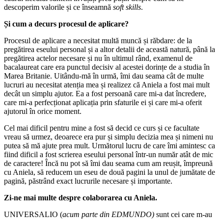
descoperim valorile și ce înseamnă
soft skills
.
Și cum a decurs procesul de aplicare?
Procesul de aplicare a necesitat multă muncă și răbdare: de la
pregătirea eseului personal și a altor detalii de această natură, până la
pregătirea actelor necesare și nu în ultimul rând, examenul de
bacalaureat care era punctul decisiv al acestei dorințe de a studia în
Marea Britanie. Uitându-mă în urmă, îmi dau seama cât de multe
lucruri au necesitat atenția mea și realizez că Aniela a fost mai mult
decât un simplu ajutor. Ea a fost persoană care mi-a dat încredere,
care mi-a perfecționat aplicația prin sfaturile ei și care mi-a oferit
ajutorul în orice moment.
Cel mai dificil pentru mine a fost să decid ce curs și ce facultate
vreau să urmez, deoarece era pur și simplu decizia mea și nimeni nu
putea să mă ajute prea mult. Următorul lucru de care îmi amintesc ca
fiind dificil a fost scrierea eseului personal într-un număr atât de mic
de caractere! Încă nu pot să îmi dau seama cum am reușit, împreună
cu Aniela, să reducem un eseu de două pagini la unul de jumătate de
pagină, păstrând exact lucrurile necesare și importante.
Zi-ne mai multe despre colaborarea cu Aniela.
UNIVERSALIO (
acum parte din EDMUNDO)
sunt cei care m-au