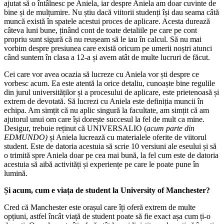
ajutat să o întâlnesc pe Aniela, iar despre Aniela am doar cuvinte de
bine și de mulțumire. Nu știu dacă viitorii studenți își dau seama câtă
muncă există în spatele acestui proces de aplicare. Acesta durează
câteva luni bune, ținând cont de toate detaliile pe care pe cont
propriu sunt sigură că nu reușeam să le iau în calcul. Să nu mai
vorbim despre presiunea care există oricum pe umerii noștri atunci
când suntem în clasa a 12-a și avem atât de multe lucruri de făcut.
Cei care vor avea ocazia să lucreze cu Aniela vor ști despre ce
vorbesc acum. Ea este atentă la orice detaliu, cunoaște bine regulile
din jurul universităților și a procesului de aplicare, este prietenoasă și
extrem de devotată. Să lucrezi cu Aniela este definiția muncii în
echipa. Am simțit că nu aplic singură la facultate, am simțit că am
ajutorul unui om care își dorește succesul la fel de mult ca mine.
Desigur, trebuie reținut că UNIVERSALIO (
acum parte din
EDMUNDO)
și Aniela lucrează cu materialele oferite de viitorul
student. Este de datoria acestuia să scrie 10 versiuni ale eseului și să
o trimită spre Aniela doar pe cea mai bună, la fel cum este de datoria
acestuia să aibă activități și experiențe pe care le poate pune în
lumină.
Și acum, cum e viața de student la University of Manchester?
Cred că Manchester este orașul care îți oferă extrem de multe
opțiuni, astfel încât viață de student poate să fie exact așa cum ți-o