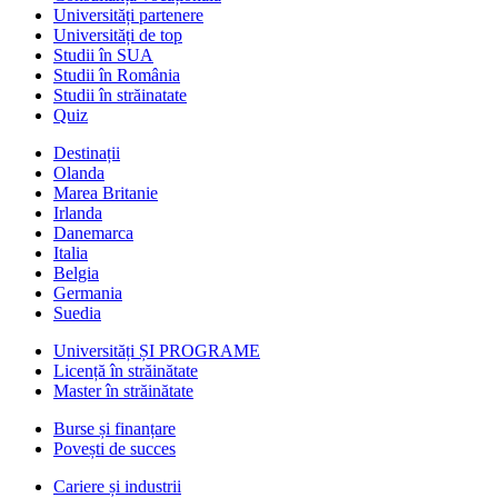
Universități partenere
Universități de top
Studii în SUA
Studii în România
Studii în străinatate
Quiz
Destinații
Olanda
Marea Britanie
Irlanda
Danemarca
Italia
Belgia
Germania
Suedia
Universități ȘI PROGRAME
Licență în străinătate
Master în străinătate
Burse și finanțare
Povești de succes
Cariere și industrii