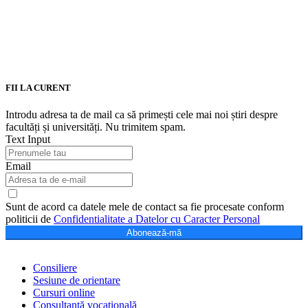
FII LA CURENT
Introdu adresa ta de mail ca să primești cele mai noi știri despre
facultăți și universități. Nu trimitem spam.
Text Input
Email
Sunt de acord ca datele mele de contact sa fie procesate conform
politicii de
Confidentialitate a Datelor cu Caracter Personal
Abonează-mă
Consiliere
Sesiune de orientare
Cursuri online
Consultanță vocațională