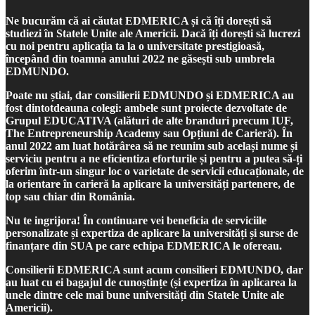
Ne bucurăm că ai căutat EDMERICA și că îți dorești să
studiezi în Statele Unite ale Americii. Dacă îți dorești să lucrezi
cu noi pentru aplicația ta la o universitate prestigioasă,
începând din toamna anului 2022 ne găsești sub umbrela
EDMUNDO.
Poate nu știai, dar consilierii EDMUNDO și EDMERICA au
fost dintotdeauna colegi: ambele sunt proiecte dezvoltate de
Grupul EDUCATIVA (alături de alte branduri precum IUF,
The Entrepreneurship Academy sau Opțiuni de Carieră). În
anul 2022 am luat hotărârea să ne reunim sub același nume și
serviciu pentru a ne eficientiza eforturile și pentru a putea să-ți
oferim într-un singur loc o varietate de servicii educaționale, de
la orientare în carieră la aplicare la universități partenere, de
top sau chiar din România.
Nu te ingrijora! În continuare vei beneficia de serviciile
personalizate și expertiza de aplicare la universități și surse de
finanțare din SUA pe care echipa EDMERICA le ofereau.
Consilierii EDMERICA sunt acum consilieri EDMUNDO, dar
au luat cu ei bagajul de cunoștințe (și expertiza în aplicarea la
unele dintre cele mai bune universități din Statele Unite ale
Americii).