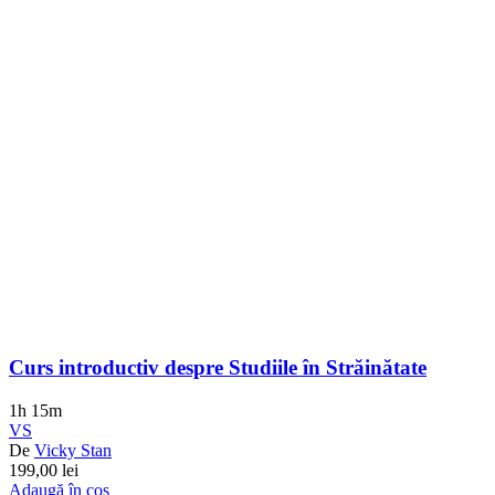
Curs introductiv despre Studiile în Străinătate
1h 15m
VS
De
Vicky Stan
199,00
lei
Adaugă în coș