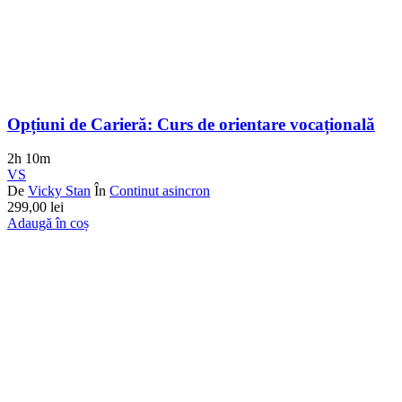
Opțiuni de Carieră: Curs de orientare vocațională
2h 10m
VS
De
Vicky Stan
În
Continut asincron
299,00
lei
Adaugă în coș