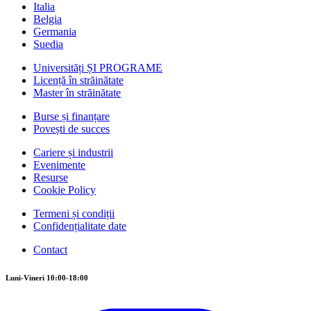
Italia
Belgia
Germania
Suedia
Universități ȘI PROGRAME
Licență în străinătate
Master în străinătate
Burse și finanțare
Povești de succes
Cariere și industrii
Evenimente
Resurse
Cookie Policy
Termeni și condiții
Confidențialitate date
Contact
Luni-Vineri 10:00-18:00