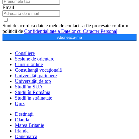
Email
Sunt de acord ca datele mele de contact sa fie procesate conform
politicii de
Confidentialitate a Datelor cu Caracter Personal
Abonează-mă
Consiliere
Sesiune de orientare
Cursuri online
Consultanță vocațională
Universități partenere
Universități de top
Studii în SUA
Studii în România
Studii în străinatate
Quiz
Destinații
Olanda
Marea Britanie
Irlanda
Danemarca