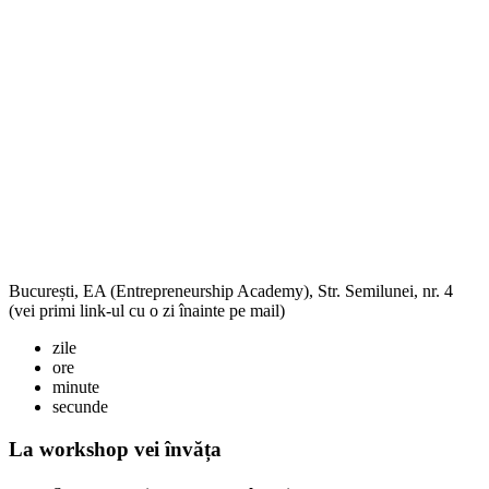
București, EA (Entrepreneurship Academy), Str. Semilunei, nr. 4
(vei primi link-ul cu o zi înainte pe mail)
zile
ore
minute
secunde
La workshop vei învăța