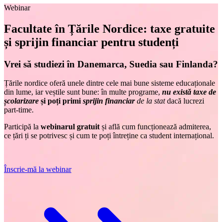
Webinar
Facultate în Țările Nordice: taxe gratuite
și sprijin financiar pentru studenți
Vrei să studiezi în Danemarca, Suedia sau Finlanda?
Țările nordice oferă unele dintre cele mai bune sisteme educaționale
din lume, iar veștile sunt bune: în multe programe,
nu există taxe de
școlarizare
și poți primi
sprijin financiar
de la stat
dacă lucrezi
part-time.
Participă la
webinarul gratuit
și află cum funcționează admiterea,
ce țări ți se potrivesc și cum te poți întreține ca student internațional.
Înscrie-mă la webinar