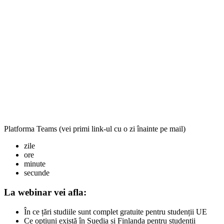
Platforma Teams
(vei primi link-ul cu o zi înainte pe mail)
zile
ore
minute
secunde
La webinar vei afla:
În ce țări studiile sunt complet gratuite pentru studenții UE
Ce opțiuni există în Suedia și Finlanda pentru studenții