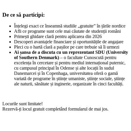
De ce să participi:
Înțelegi exact ce înseamnă studiile „gratuite” în țările nordice
Afli ce programe sunt cele mai căutate de studenții români
Primești ghidare clară pentru aplicarea din 2026
Descoperi avantajele financiare și oportunitățile de angajare
Pleci cu o hartă clară a pașilor pe care trebuie să îi urmezi
Ai șansa de a discuta cu un reprezentant
SDU (University
of Southern Denmark)
– o facultate Cunoscută pentru
excelența în cercetare și pentru mediul internațional puternic,
cu campusul principal în Odense și alte locații în sudul
Danemarcei și în Copenhaga, universitatea oferă o gamă
variată de programe în științe umaniste, științe sociale, științe
ale naturii, sănătate și inginerie, organizate în cinci facultăți.
Locurile sunt limitate!
Rezervă-ți locul gratuit completând formularul de mai jos.