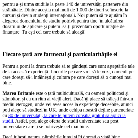
pentru a-și urma studiile la peste 140 de universități partenere din
străinătate. Dintre aceștia mai mult de 1.000 de tineri se înscriu la
cursuri și devin studenți internaționali. Noi putem să te ajutăm în
alegerea domeniului de studiu potrivit pentru tine, în alcătuirea
dosarului de aplicare și putem să-ți prezentăm oportunitățile de
finanțare. Tu ești cel care trebuie să aleagă!
Fiecare țară are farmecul și particularitățile ei
Pentru a porni la drum trebuie să te gândești care sunt așteptările tale
de la această experiență. Locurile pe care vrei să le vezi, oamenii pe
care dorești să-i întâlnești și cultura pe care dorești să o cunoști mai
bine.
Marea Britanie
este o țară multiculturală, cu oameni politicoși și
zâmbitori și cu un ritm al vieții alert. Dacă îți place să trăiești într-un
mediu eterogen, unde vei avea acces la experiențe deosebite, atunci
poți alege să studiezi în UK, unde echipa noastră deține parteneriate
cu
80 de universități, la care te putem consilia gratuit să aplici la
studii
. Astfel, poți alege oferta de studii universitate sau post
universitare care ți se potrivește cel mai bine.
Dacă iubești natura, plimbările lungi și îți dorești o viață bine