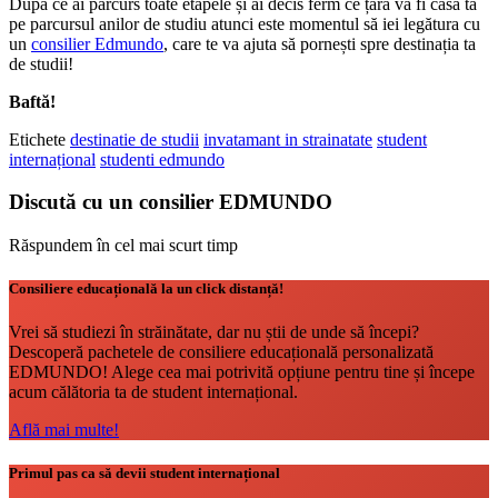
După ce ai parcurs toate etapele și ai decis ferm ce țară va fi casa ta
pe parcursul anilor de studiu atunci este momentul să iei legătura cu
un
consilier Edmundo
, care te va ajuta să pornești spre destinația ta
de studii!
Baftă!
Etichete
destinatie de studii
invatamant in strainatate
student
internațional
studenti edmundo
Discută cu un consilier EDMUNDO
Răspundem în cel mai scurt timp
Consiliere educațională la un click distanță!
Vrei să studiezi în străinătate, dar nu știi de unde să începi?
Descoperă pachetele de consiliere educațională personalizată
EDMUNDO! Alege cea mai potrivită opțiune pentru tine și începe
acum călătoria ta de student internațional.
Află mai multe!
Primul pas ca să devii student internațional