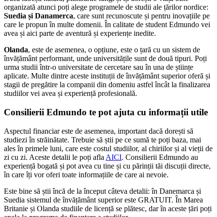
organizată atunci poți alege programele de studii ale țărilor nordice:
Suedia și Danamerca
, care sunt recunoscute și pentru inovațiile pe
care le propun în multe domenii. În calitate de student Edmundo vei
avea și aici parte de aventură și experiențe inedite.
Olanda
, este de asemenea, o opțiune, este o țară cu un sistem de
învățământ performant, unde universitățile sunt de două tipuri. Poți
urma studii într-o universitate de cercetare sau în una de științe
aplicate. Multe dintre aceste instituții de învățământ superior oferă și
stagii de pregătire la companii din domeniu astfel încât la finalizarea
studiilor vei avea și experiență profesională.
Consilierii Edmundo te pot ajuta cu informații utile
Aspectul financiar este de asemenea, important dacă dorești să
studiezi în străinătate. Trebuie să știi pe ce sumă te poți baza, mai
ales în primele luni, care este costul studiilor, al chiriilor și al vieții de
zi cu zi. Aceste detalii le poți afla
AICI
. Consilierii Edmundo au
experiență bogată și pot avea cu tine și cu părinții tăi discuții directe,
în care îți vor oferi toate informațiile de care ai nevoie.
Este bine să știi încă de la început câteva detalii: în Danemarca și
Suedia sistemul de învățământ superior este GRATUIT. În Marea
Britanie și Olanda studiile de licență se plătesc, dar în aceste țări poți