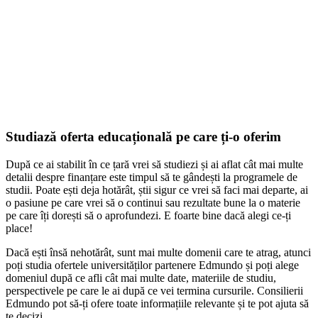
Studiază oferta educațională pe care ți-o oferim
După ce ai stabilit în ce țară vrei să studiezi și ai aflat cât mai multe
detalii despre finanțare este timpul să te gândești la programele de
studii. Poate ești deja hotărât, știi sigur ce vrei să faci mai departe, ai
o pasiune pe care vrei să o continui sau rezultate bune la o materie
pe care îți dorești să o aprofundezi. E foarte bine dacă alegi ce-ți
place!
Dacă ești însă nehotărât, sunt mai multe domenii care te atrag, atunci
poți studia ofertele universităților partenere Edmundo și poți alege
domeniul după ce afli cât mai multe date, materiile de studiu,
perspectivele pe care le ai după ce vei termina cursurile. Consilierii
Edmundo pot să-ți ofere toate informațiile relevante și te pot ajuta să
te decizi.