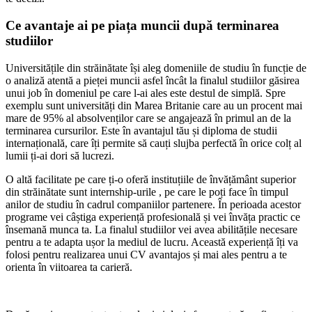
Ce avantaje ai pe piața muncii după terminarea
studiilor
Universitățile din străinătate își aleg domeniile de studiu în funcție de
o analiză atentă a pieței muncii asfel încât la finalul studiilor găsirea
unui job în domeniul pe care l-ai ales este destul de simplă. Spre
exemplu sunt universități din Marea Britanie care au un procent mai
mare de 95% al absolvenților care se angajează în primul an de la
terminarea cursurilor. Este în avantajul tău și diploma de studii
internațională, care îți permite să cauți slujba perfectă în orice colț al
lumii ți-ai dori să lucrezi.
O altă facilitate pe care ți-o oferă instituțiile de învățământ superior
din străinătate sunt internship-urile , pe care le poți face în timpul
anilor de studiu în cadrul companiilor partenere. În perioada acestor
programe vei câștiga experiență profesională și vei învăța practic ce
însemană munca ta. La finalul studiilor vei avea abilitățile necesare
pentru a te adapta ușor la mediul de lucru. Această experiență îți va
folosi pentru realizarea unui CV avantajos și mai ales pentru a te
orienta în viitoarea ta carieră.