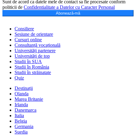
Sunt de acord ca datele mele de contact sa fie procesate conform
politicii de
Confidentialitate a Datelor cu Caracter Personal
Abonează-mă
Consiliere
Sesiune de orientare
Cursuri online
Consultanță vocațională
Universități partenere
Universități de top
Studii în SUA
Studii în România
Studii în străinatate
Quiz
Destinații
Olanda
Marea Britanie
Irlanda
Danemarca
Italia
Belgia
Germania
Suedia