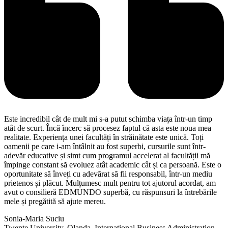
Este incredibil cât de mult mi s-a putut schimba viața într-un timp
atât de scurt. Încă încerc să procesez faptul că asta este noua mea
realitate. Experiența unei facultăți în străinătate este unică. Toți
oamenii pe care i-am întâlnit au fost superbi, cursurile sunt într-
adevăr educative și simt cum programul accelerat al facultății mă
împinge constant să evoluez atât academic cât și ca persoană. Este o
oportunitate să înveți cu adevărat să fii responsabil, într-un mediu
prietenos și plăcut. Mulțumesc mult pentru tot ajutorul acordat, am
avut o consilieră EDMUNDO superbă, cu răspunsuri la întrebările
mele și pregătită să ajute mereu.
Sonia-Maria Suciu
Twente University, Olanda, International Business Administration