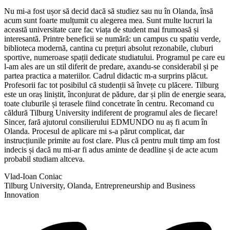
Nu
mi
-a fost
ușor
să
decid
dacă
să
studiez
sau
nu
în
Olanda
,
însă
acum
sunt
foarte
mulțumit
cu alegerea mea.
Sunt
multe lucruri
la
această
universitate care fac
viața
de student
mai
frumoasă
și
interesantă
. Printre beneficii se
numără
: un campus cu
spatiu
verde,
biblioteca
modernă
,
cantina
cu
prețuri
absolut rezonabile, cluburi
sportive, numeroase
spații
dedicate studiatului. Programul pe care eu
l-am
ales
are un
stil
diferit de predare, axandu-se considerabil
și
pe
partea
practica
a materiilor. Cadrul didactic m-a surprins
plăcut
.
Profesorii fac tot posibilul
că
studenții
să
învețe
cu
plăcere
. Tilburg
este un oraș
liniștit
,
înconjurat
de
pădure
, dar
și
plin de energie
seara
,
toate cluburile
și
terasele fiind concetrate
în
centru. Recomand cu
căldură
Tilburg University indiferent de programul
ales
de fiecare!
Sincer,
fară
ajutorul consilierului EDMUNDO nu
aș
fi acum
în
Olanda
. Procesul de aplicare
mi
s-a
părut
complicat, dar
instrucțiunile
primite au fost clare.
Plus
că
pentru mult
timp
am fost
indecis
și
dacă
nu
mi
-ar fi adus aminte de deadline
și
de acte acum
probabil studiam altceva.
Vlad-Ioan Coniac
Tilburg University, Olanda, Entrepreneurship and Business
Innovation