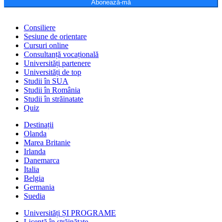
Abonează-mă
Consiliere
Sesiune de orientare
Cursuri online
Consultanță vocațională
Universități partenere
Universități de top
Studii în SUA
Studii în România
Studii în străinatate
Quiz
Destinații
Olanda
Marea Britanie
Irlanda
Danemarca
Italia
Belgia
Germania
Suedia
Universități ȘI PROGRAME
Licență în străinătate