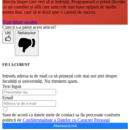
direcția înspre care vrei să te îndrepți. Programează o primă discuție
cu un consilier și află care sunt cele mai bune opțiuni de studiu
pentru tine, care să te ducă spre o carieră de succes.
Your future awaits!
Cum ți s-a părut acest articol?
Util
Nefolositor
FII LA CURENT
Introdu adresa ta de mail ca să primești cele mai noi știri despre
facultăți și universități. Nu trimitem spam.
Text Input
Email
Sunt de acord ca datele mele de contact sa fie procesate conform
politicii de
Confidentialitate a Datelor cu Caracter Personal
Abonează-mă