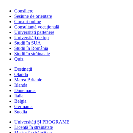
Consiliere
Sesiune de orientare
Cursuri online
Consultanță vocațională
Universități partenere
Universități de top
Studii în SUA
Studii în România
Studii în străinatate
Quiz
Destinații
Olanda
Marea Britanie
Irlanda
Danemarca
Italia
Belgia
Germania
Suedia
Universități ȘI PROGRAME
Licență în străinătate
Master în străinătate