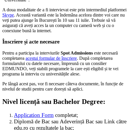
A doua modalitate de a fi intervievat este prin intermediul platformei
Skype
. Această variantă este la îndemâna acelora dintre voi care nu
veți putea ajunge în București în 10 sau 11 iulie. Trebuie să vă
asigurați că aveți acces la un computer cu cameră web și cu o
conexiune bună la internet.
Înscriere și acte necesare
Pentru a participa la interviurile
Spot Admissions
este necesară
completarea
acestui formular de înscriere
. După completarea
formularului cu datele necesare, împreună cu un consilier
EDMUNDO, veți stabili programele la care ești eligibil și te vei
programa la interviu cu universitățile alese.
Pe lângă acest pas, vor fi necesare câteva documente, în funcție de
nivelul de studii pentru care dorești să aplici.
Nivel licență sau Bachelor Degree:
Application Form
completat;
Diplomă de Bac sau Adeverință Bac sau Link către
edu.ro cu rezultatele la bac;