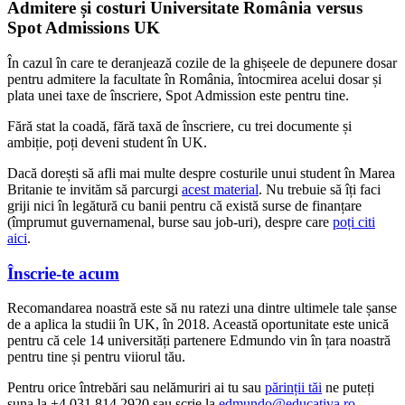
Admitere și costuri Universitate România versus
Spot Admissions UK
În cazul în care te deranjează cozile de la ghișeele de depunere dosar
pentru admitere la facultate în România, întocmirea acelui dosar și
plata unei taxe de înscriere, Spot Admission este pentru tine.
Fără stat la coadă, fără taxă de înscriere, cu trei documente și
ambiție, poți deveni student în UK.
Dacă dorești să afli mai multe despre costurile unui student în Marea
Britanie te invităm să parcurgi
acest material
. Nu trebuie să îți faci
griji nici în legătură cu banii pentru că există surse de finanțare
(împrumut guvernamenal, burse sau job-uri), despre care
poți citi
aici
.
Înscrie-te acum
Recomandarea noastră este să nu ratezi una dintre ultimele tale șanse
de a aplica la studii în UK, în 2018. Această oportunitate este unică
pentru că cele 14 universități partenere Edmundo vin în țara noastră
pentru tine și pentru viiorul tău.
Pentru orice întrebări sau nelămuriri ai tu sau
părinții tăi
ne puteți
suna la +4 031 814 2920 sau scrie la
edmundo@educativa.ro
.