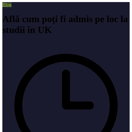
Blog
Află cum poți fi admis pe loc la
studii în UK